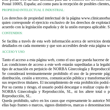
Postal 10005, España; así como para la recepción de posibles cliente
PROPIEDAD INTELECTUAL E INDUSTRIAL:
Los derechos de propiedad intelectual de la página www.clinicanorba
quien corresponde el ejercicio exclusivo de los derechos de explotac
acuerdo con la legislación española y de la unión europea aplicable. Si
CONTENIDOS:
Se facilita a través de esta web información acerca de servicios des
detallados en cada momento y que son accesibles desde esta página w
ACCESO Y USO:
Tanto el acceso a esta página web, como el uso que pueda hacerse de l
Las condiciones de acceso a este web estarán supeditadas a la legalid
tipo de actuación en perjuicio de NORBA Ginecología y Reproducci
Se considerará terminantemente prohibido el uso de la presente pág
distribución, cesión a terceros, comunicación pública y transformación
sus respectivos titulares. El incumplimiento de esta prohibición podrá c
Por su cuenta y riesgo, el usuario podrá descargar o realizar copia de
NORBA Ginecología y Reproducción, SL, ni los altere total o pa
Reproducción, SL.
Queda prohibido, salvo en los casos que expresamente lo autorice
ellas bajo frames o marcos, signos distintivos, marcas o denominacion