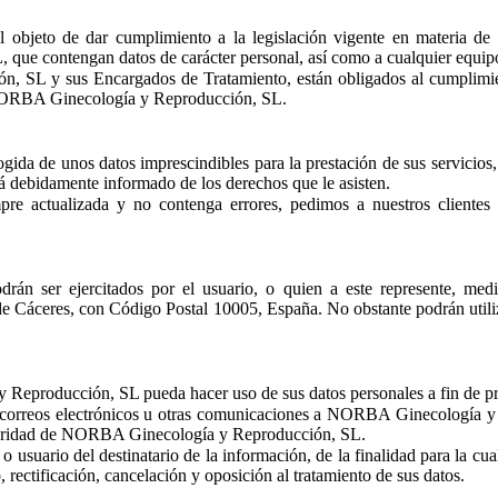
l objeto de dar cumplimiento a la legislación vigente en materia de p
ue contengan datos de carácter personal, así como a cualquier equipo 
SL y sus Encargados de Tratamiento, están obligados al cumplimiento
 NORBA Ginecología y Reproducción, SL.
ogida de unos datos imprescindibles para la prestación de sus servicios,
rá debidamente informado de los derechos que le asisten.
mpre actualizada y no contenga errores, pedimos a nuestros cliente
odrán ser ejercitados por el usuario, o quien a este represente, me
e Cáceres, con Código Postal 10005, España. No obstante podrán utiliza
Reproducción, SL pueda hacer uso de sus datos personales a fin de pres
e correos electrónicos u otras comunicaciones a NORBA Ginecología y 
titularidad de NORBA Ginecología y Reproducción, SL.
o usuario del destinatario de la información, de la finalidad para la cu
, rectificación, cancelación y oposición al tratamiento de sus datos.