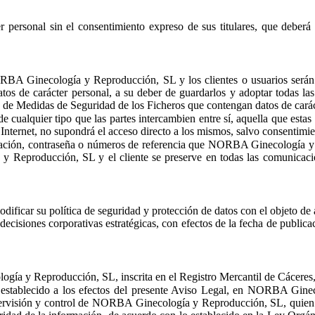
rsonal sin el consentimiento expreso de sus titulares, que deberá s
ORBA Ginecología y Reproducción, SL y los clientes o usuarios ser
os de carácter personal, a su deber de guardarlos y adoptar todas las
 de Medidas de Seguridad de los Ficheros que contengan datos de carác
 cualquier tipo que las partes intercambien entre sí, aquella que estas 
Internet, no supondrá el acceso directo a los mismos, salvo consentimie
ficación, contraseña o números de referencia que NORBA Ginecología y
 Reproducción, SL y el cliente se preserve en todas las comunicacion
car su política de seguridad y protección de datos con el objeto de ada
or decisiones corporativas estratégicas, con efectos de la fecha de pu
ogía y Reproducción, SL, inscrita en el Registro Mercantil de Cácere
eda establecido a los efectos del presente Aviso Legal, en NORBA Gin
pervisión y control de NORBA Ginecología y Reproducción, SL, quien 