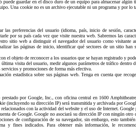
puede guardar en el disco duro de un equipo para almacenar algún tipo
equipo. Una cookie no es un archivo ejecutable ni un programa y por lo 
ar las preferencias del usuario (idioma, país, inicio de sesión, carac
rle por su país cada vez que visite nuestra web. Sabremos las caract
ro sitio web a distinguir el navegador del usuario como visitante an
nalizar las páginas de inicio, identificar qué sectores de un sitio han
 el objeto de reconocer a los usuarios que se hayan registrado y pod
a última visita del usuario, medir algunos parámetros de tráfico dentro d
servicios y promociones de forma más efectiva.
ormación estadística sobre sus páginas web. Tenga en cuenta que rec
web prestado por Google, Inc., con oficina central en 1600 Amphithe
kie (incluyendo su dirección IP) será transmitida y archivada por Goog
s relacionados con la actividad del website y el uso de Internet. Google
 cuenta de Google. Google no asociará su dirección IP con ningún otro
pciones de configuración de su navegador, sin embargo, esto también po
orma y fines indicados. Para obtener más información, le recome