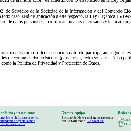
tegridad de la información, de acuerdo con lo establecido en la Ley Org
 de Servicios de la Sociedad de la Información y del Comercio Elect
n todo caso, será de aplicación a este respecto, la Ley Orgánica 15/19
nción de datos personales, la información a los interesados y la creación
cionales como sorteos o concursos donde participarán, según se establ
ales de comunicación existentes (portal web, redes sociales…). La parti
sí como la Política de Privacidad y Protección de Datos.
gnóstico y tratamientos
Nuestro equipo
Redes so
agnóstico de la pareja estéril
El valor de Norba está en las personas
ratamientos especializados
que lo formamos.
¡Conócenos!
onación de óvulos