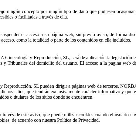
ningún concepto por ningún tipo de daño que pudiesen ocasionar los
ibles o facilitadas a través de ella.
pender el acceso a su página web, sin previo aviso, de forma discrec
cceso, como la totalidad o parte de los contenidos en ella incluidos.
 Ginecología y Reproducción, SL, será de aplicación la legislación esp
dos y Tribunales del domicilio del usuario. El acceso a la página we
 y Reproducción, SL pueden dirigir a páginas web de terceros. NORB
n dichos sitios, que tendrán exclusivamente carácter informativo y q
idos o titulares de los sitios donde se encuentren.
vés de este aviso, que puede utilizar cookies cuando el usuario navega
kies, de acuerdo con nuestra Política de Privacidad.