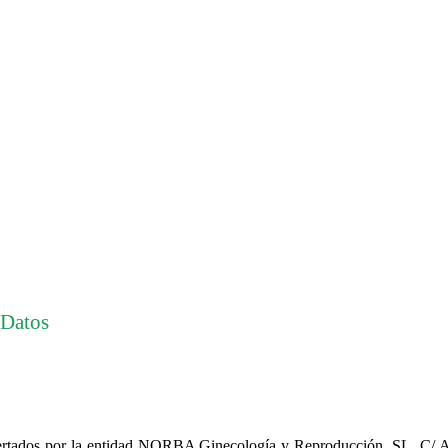
 Datos
 ofertados por la entidad NORBA Ginecología y Reproducción, SL, C/ A