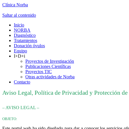
Clínica Norba
Saltar al contenido
Inicio
NORBA
Diagnóstico
Tratamientos
Donación óvulos
Equipo
I+D+i
Proyectos de Investigación
Publicaciones Científicas
Proyectos TIC
Otras actividades de Norba
Contacto
Aviso Legal, Política de Privacidad y Protección de
– AVISO LEGAL –
OBJETO:
Este portal web ha sido diseñado para dar a conocer los servicios