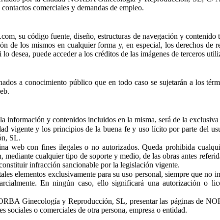
s, contactos comerciales y demandas de empleo.
.com, su código fuente, diseño, estructuras de navegación y contenid
ión de los mismos en cualquier forma y, en especial, los derechos de 
 lo desea, puede acceder a los créditos de las imágenes de terceros util
tinados a conocimiento público que en todo caso se sujetarán a los tér
eb.
a información y contenidos incluidos en la misma, será de la exclusiva 
ad vigente y los principios de la buena fe y uso lícito por parte del 
ón, SL.
ina web con fines ilegales o no autorizados. Queda prohibida cualqu
, mediante cualquier tipo de soporte y medio, de las obras antes referida
onstituir infracción sancionable por la legislación vigente.
 tales elementos exclusivamente para su uso personal, siempre que no in
rcialmente. En ningún caso, ello significará una autorización o 
 NORBA Ginecología y Reproducción, SL, presentar las páginas de NO
es sociales o comerciales de otra persona, empresa o entidad.