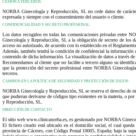
CESIÓN A TERCEROS:
NORBA Ginecología y Reproducción, SL no cede datos de carácter pe
expresada y siempre con el consentimiento del usuario o cliente.
CONFIDENCIALIDAD Y SECRETO PROFESIONAL:
Los datos recogidos en todas las comunicaciones privadas entre N
Ginecología y Reproducción, SL a la obligación de secreto de los dat
acceso no autorizado, de acuerdo con lo establecido en el Reglamento
Además, también tendrá la condición de confidencial la información de
contenido de dicha información. La visualización de datos a través de 
Recomendamos al cliente que no facilite a tercero alguno su identi
que la protección del secreto profesional entre NORBA Ginecología y
terceros.
CAMBIOS EN LA POLÍTICA DE SEGURIDAD Y PROTECCIÓN DE DATOS:
NORBA Ginecología y Reproducción, SL se reserva el derecho de modifi
que pudieran derivarse de códigos tipo existentes en la materia, o p
y Reproducción, SL.
DIRECCIÓN DE CONTACTO:
El sitio web www.clinicanorba.es, es gestionado por NORBA Ginecol
El fichero creado está ubicado en el domicilio social, el cual qu
provincia de Cáceres, con Código Postal 10005, España; bajo la su