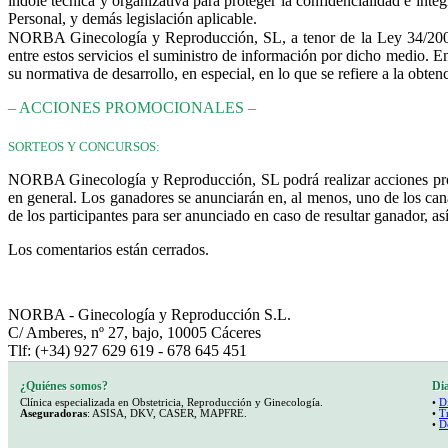
índole técnica y organizativa para proteger la confidencialidad e in
Personal, y demás legislación aplicable.
NORBA Ginecología y Reproducción, SL, a tenor de la Ley 34/2002,
entre estos servicios el suministro de información por dicho medio. E
su normativa de desarrollo, en especial, en lo que se refiere a la obte
– ACCIONES PROMOCIONALES –
SORTEOS Y CONCURSOS:
NORBA Ginecología y Reproducción, SL podrá realizar acciones promo
en general. Los ganadores se anunciarán en, al menos, uno de los can
de los participantes para ser anunciado en caso de resultar ganador, a
Los comentarios están cerrados.
"Ayudando a nuestros pacientes a cumplir el sueño de tener un hijo"
NORBA - Ginecología y Reproducción S.L.
C/ Amberes, nº 27, bajo, 10005 Cáceres
Tlf: (+34) 927 629 619 - 678 645 451
¿Quiénes somos?
Dia
Clínica especializada en Obstetricia, Reproducción y Ginecología.
•
Di
Aseguradoras
: ASISA, DKV, CASER, MAPFRE.
•
T
•
D