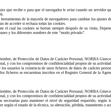
kies que recibe o para que el navegador le avise cuando un servidor q
eb.
herramientas de la mayoría de navegadores para cambiar los ajustes de 
s de acceder si rechaza todas las cookies.
 el cual las cookies se borran siempre después de su visita. Depend
unes y los diferentes nombres de este “modo privado”.
Diciembre, de Protección de Datos de Carácter Personal, NORBA Gineco
sonal, y con los compromisos de confidencialidad propios de su actividad
 usuarios la existencia de unos ficheros de datos de carácter perso
dos ficheros se encuentran inscritos en el Registro General de la Age
Diciembre, de Protección de Datos de Carácter Personal, NORBA Gineco
sonal, y con los compromisos de confidencialidad propios de su actividad
esarias para mantener el nivel de seguridad requerido, según la na
re según el estado de la técnica, su alteración, pérdida, tratamiento o a