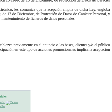
ánica 15/1999, de 13 de Diciembre, de Protección de Datos de Carácter
rónico, les comunica que la acepción amplia de dicha Ley, engloba
99, de 13 de Diciembre, de Protección de Datos de Carácter Personal, y
 y mantenimiento de ficheros de datos personales.
ezca previamente en el anuncio o las bases, clientes y/o el público
cipación en este tipo de acciones promocionales implica la aceptación
ciales